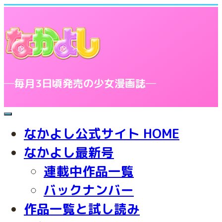
─毎月3日頃発売の少女漫画誌─
toggle
navigation
なかよし公式サイト HOME
なかよし最新号
連載中作品一覧
バックナンバー
作品一覧と試し読み