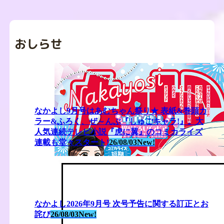
おしらせ
なかよし9月号はあむちゃん祭り★ 表紙&巻頭カ
ラー&ふろく、ぜ～んぶ『しゅごキャラ!』。大
人気連続テレビ小説『虎に翼』のコミカライズ
連載も堂々スタート!
26/08/03
New!
なかよし2026年9月号 次号予告に関する訂正とお
詫び
26/08/03
New!