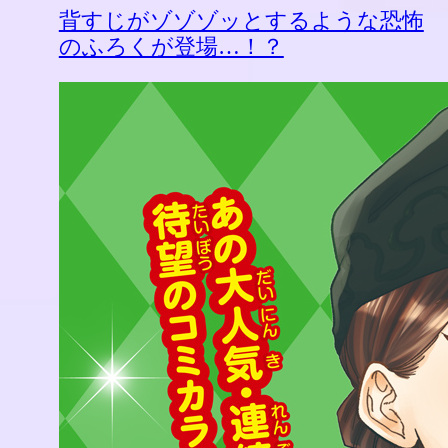
背すじがゾゾゾッとするような恐怖
のふろくが登場…！？