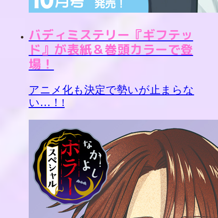
バディミステリー『ギフテッ
ド』が表紙＆巻頭カラーで登
場！
アニメ化も決定で勢いが止まらな
い…！!