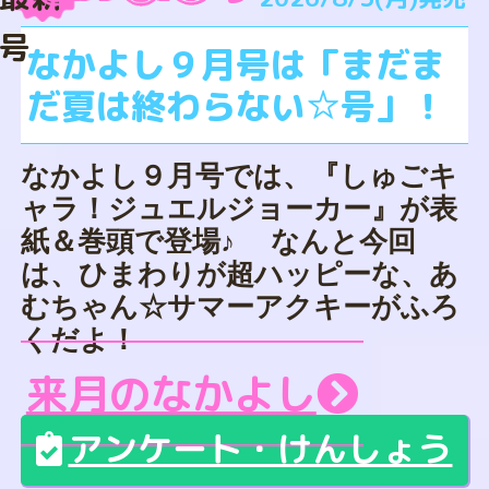
号
なかよし９月号は「まだま
だ夏は終わらない☆号」！
なかよし９月号では、『しゅごキ
ャラ！ジュエルジョーカー』が表
紙＆巻頭で登場♪ なんと今回
は、ひまわりが超ハッピーな、あ
むちゃん☆サマーアクキーがふろ
くだよ！
来月のなかよし
アンケート・けんしょう