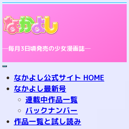
─毎月3日頃発売の少女漫画誌─
toggle
navigation
なかよし公式サイト HOME
なかよし最新号
連載中作品一覧
バックナンバー
作品一覧と試し読み