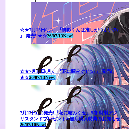
☆★7月13日(月)、『御影くんは推しがつよい(3)
』 発売!!★☆
26/07/13
New!
☆★7月13日(月)、『花に噛みぐせ(5) 』 発売!!
★☆
26/07/13
New!
7月13日(月)発売!『花に噛みぐせ』5巻 特製アク
リスタンドプレゼント&書店購入特典のお知らせ
26/07/10
New!