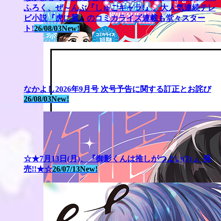
ふろく、ぜ～んぶ『しゅごキャラ!』。大人気連続テレ
ビ小説『虎に翼』のコミカライズ連載も堂々スター
ト!
26/08/03
New!
なかよし2026年9月号 次号予告に関する訂正とお詫び
26/08/03
New!
☆★7月13日(月)、『御影くんは推しがつよい(3) 』 発
売!!★☆
26/07/13
New!