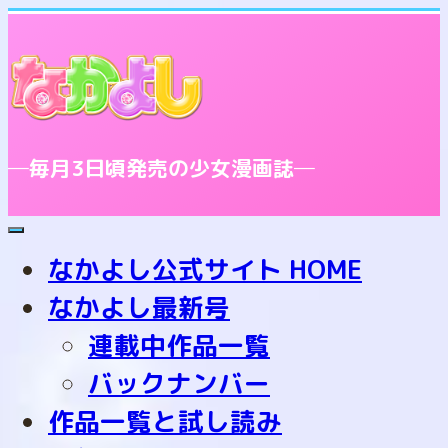
─毎月3日頃発売の少女漫画誌─
toggle
navigation
なかよし公式サイト HOME
なかよし最新号
連載中作品一覧
バックナンバー
作品一覧と試し読み