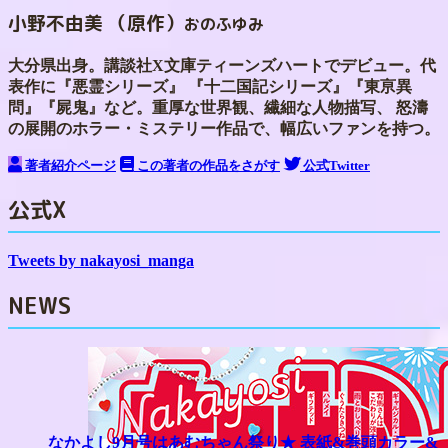
小野不由美 （原作）
おのふゆみ
大分県出身。講談社X文庫ティーンズハートでデビュー。代
表作に『悪霊シリーズ』 『十二国記シリーズ』『東亰異
問』『屍鬼』など。重厚な世界観、繊細な人物描写、 怒濤
の展開のホラー・ミステリー作品で、幅広いファンを持つ。
著者紹介ページ
この著者の作品をさがす
公式Twitter
公式X
Tweets by nakayosi_manga
NEWS
なかよし9月号はあむちゃん祭り★ 表紙&巻頭カラー&