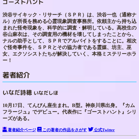
ゴーストハント
渋谷サイキック・リサーチ（ＳＰＲ）は、渋谷一也（通称ナ
ル）が所長を務める心霊現象調査事務所。依頼主から持ち込
まれた怪奇現象を、科学的に調査・解明している。高校生の
谷山麻衣は、その調査用の機材を壊してしまったことから、
ナルの助手として、ＳＰＲでアルバイトをすることに。相次
ぐ怪奇事件を、ＳＰＲとその協力者である霊媒、坊主、巫
女、エクソシストたちが解決していく、本格ミステリーホラ
ー！
著者紹介
いなだ詩穂
いなだしほ
10月17日、てんびん座生まれ。B型。神奈川県出身。『カム
フラージュ』でデビュー。代表作に『ゴーストハント』シリ
ーズがある。
著者紹介ページ
この著者の作品をさがす
公式Twitter