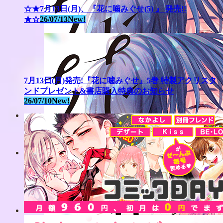
☆★7月13日(月)、『花に噛みぐせ(5) 』 発売!!
★☆
26/07/13
New!
7月13日(月)発売!『花に噛みぐせ』5巻 特製アクリスタ
ンドプレゼント&書店購入特典のお知らせ
26/07/10
New!