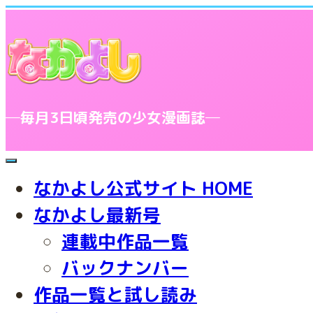
─毎月3日頃発売の少女漫画誌─
toggle
navigation
なかよし公式サイト HOME
なかよし最新号
連載中作品一覧
バックナンバー
作品一覧と試し読み