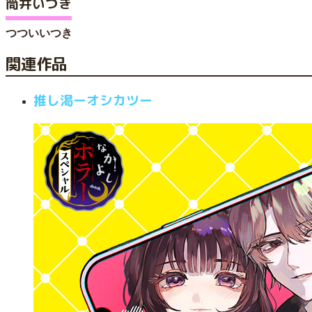
筒井いつき
つついいつき
関連作品
推し渇ーオシカツー