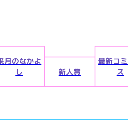
来月のなかよ
最新コミ
し
新人賞
ス