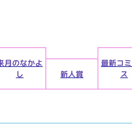
来月のなかよ
最新コミ
し
新人賞
ス