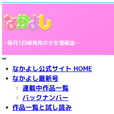
─毎月3日頃発売の少女漫画誌─
toggle
navigation
なかよし公式サイト HOME
なかよし最新号
連載中作品一覧
バックナンバー
作品一覧と試し読み