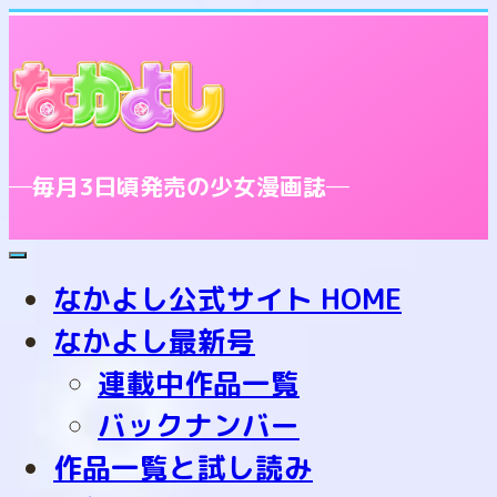
─毎月3日頃発売の少女漫画誌─
toggle
navigation
なかよし公式サイト HOME
なかよし最新号
連載中作品一覧
バックナンバー
作品一覧と試し読み