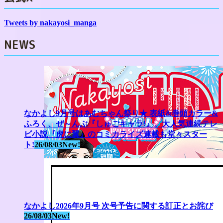
Tweets by nakayosi_manga
NEWS
なかよし9月号はあむちゃん祭り★ 表紙&巻頭カラー&
ふろく、ぜ～んぶ『しゅごキャラ!』。大人気連続テレ
ビ小説『虎に翼』のコミカライズ連載も堂々スター
ト!
26/08/03
New!
なかよし2026年9月号 次号予告に関する訂正とお詫び
26/08/03
New!