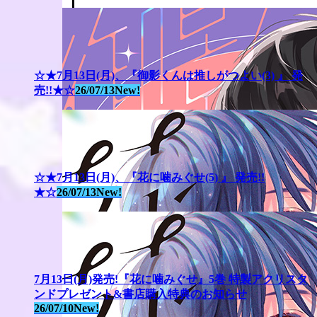
☆★7月13日(月)、『御影くんは推しがつよい(3) 』 発
売!!★☆
26/07/13
New!
☆★7月13日(月)、『花に噛みぐせ(5) 』 発売!!
★☆
26/07/13
New!
7月13日(月)発売!『花に噛みぐせ』5巻 特製アクリスタ
ンドプレゼント&書店購入特典のお知らせ
26/07/10
New!