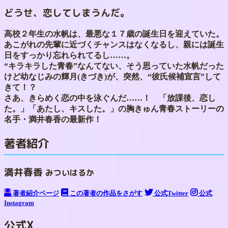
どうせ、恋してしまうんだ。
高校２年生の水帆は、最悪な１７歳の誕生日を迎えていた。
あこがれの先輩に近づくチャンスはなくなるし、親には誕生
日をすっかり忘れられてるし……。
“キラキラした青春”なんてない、そう思っていた水帆だった
けど幼なじみの輝月(きづき)が、突然、“彼氏候補宣言”して
きて！？
さあ、きらめく恋の中を泳ぐんだ……！ 「放課後、恋し
た。」「あたし、キスした。」の胸きゅん青春ストーリーの
名手・満井春香の最新作！
著者紹介
満井春香
みついはるか
著者紹介ページ
この著者の作品をさがす
公式Twitter
公式
Instagram
公式X