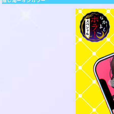
推し渇ーオシカツー