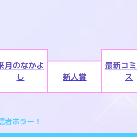
来月のなかよ
最新コミ
し
新人賞
ス
信者ホラー！