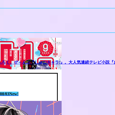
ふろく、ぜ～んぶ『しゅごキャラ!』。大人気連続テレビ小説『
/08/03
New!