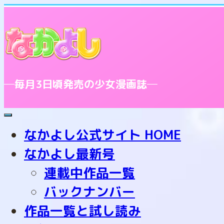
─毎月3日頃発売の少女漫画誌─
toggle
navigation
なかよし公式サイト HOME
なかよし最新号
連載中作品一覧
バックナンバー
作品一覧と試し読み