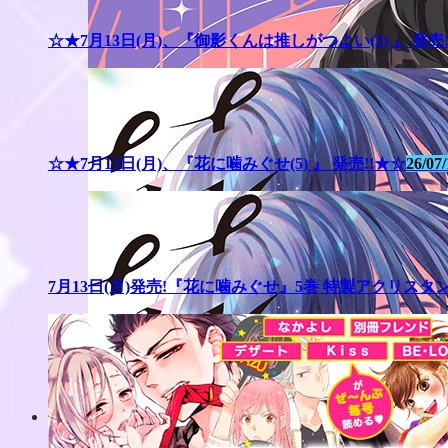
☆★7月13日(月)、『御影くんは推しがつよい(3) 』 発売
☆★7月13日(月)、『花に噛みぐせ(5) 』 発売!!★☆
26/07/
7月13日(月)発売!『花に噛みぐせ』5巻 特製アクリ