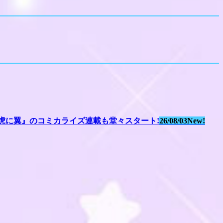
虎に翼』のコミカライズ連載も堂々スタート!
26/08/03
New!