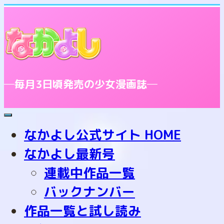
─毎月3日頃発売の少女漫画誌─
toggle
navigation
なかよし公式サイト HOME
なかよし最新号
連載中作品一覧
バックナンバー
作品一覧と試し読み