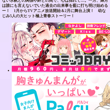
ない水帆との関係や絆との間で、心は揺れて…。一方、輝月
は誰にも言えないでいた過去の出来事を藍に打ち明け始める
ー！ 1月からTVアニメ放送開始＆2月に舞台上演！ 幼な
じみ5人の大ヒット極上青春ストーリー！