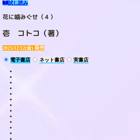
試し読み
花に噛みぐせ（４）
壱 コトコ（著）
2025/12/12(金)
発売
電子書店
ネット書店
実書店