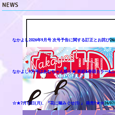
NEWS
なかよし2026年9月号 次号予告に関する訂正とお詫び
26
なかよし9月号はあむちゃん祭り★ 表紙&巻頭カラー&
☆★7月13日(月)、『花に噛みぐせ(5) 』 発売!!★☆
26/07