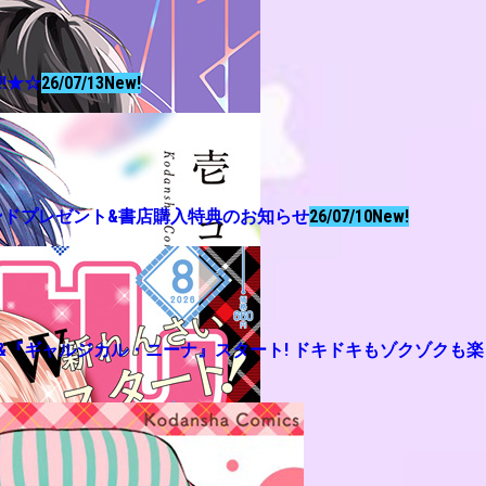
!!★☆
26/07/13
New!
タンドプレゼント&書店購入特典のお知らせ
26/07/10
New!
嘘』&『ギャルジカル・ニーナ』スタート! ドキドキもゾクゾクも