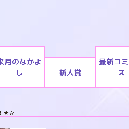
来月のなかよ
最新コミ
し
新人賞
ス
！★☆