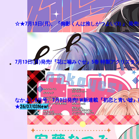
☆★7月13日(月)、『御影くんは推しがつよい(3) 』 発売
7月13日(月)発売!『花に噛みぐせ』5巻 特製アクリス
なかよし8月号、7月3日発売! W新連載『初恋と青い
★
26/07/03
New!