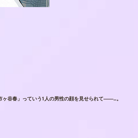
市ヶ谷春」っていう1人の男性の顔を見せられて――…。