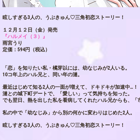
眩しすぎる3人の、うぶきゅん♡三角初恋ストーリー！
１２月１２日（金）発売
『ハルメイ（３）』
雨宮うり
定価：594円（税込）
「恋」を知りたい私・橘芽以には、幼なじみが2人いる。
10コ年上のハル兄と、同い年の漣。
最近はじめて知る2人の一面が増えて、ドキドキが加速中…！
漣との城下町デートで、「愛しい」って気持ちを知った。
でも翌日、熱を出した私を看病してくれたハル兄からも、「
私の中で「幼なじみ」から別の何かに変わりはじめた2人。
眩しすぎる3人の、うぶきゅん♡三角初恋ストーリー！