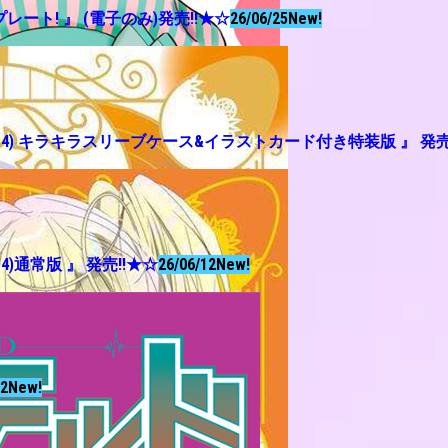
ート! 』 (電子のみ)発売!!★☆
26/06/25
New!
(4) キラキラスリーブケース&イラストカード付き特装版 』 発売
)通常版 』 発売!!★☆
26/06/12
New!
12
New!