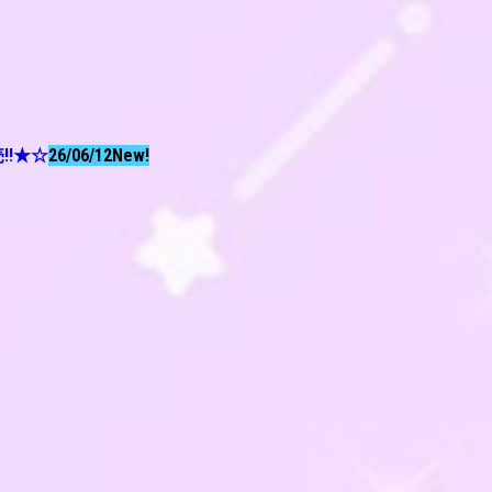
!!★☆
26/06/12
New!