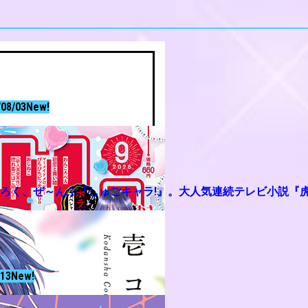
/08/03
New!
ふろく、ぜ～んぶ『しゅごキャラ!』。大人気連続テレビ小説『
/13
New!