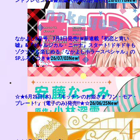
ンドプレゼント&書店購入特典のお知らせ
26/07/10
New!
なかよし8月号、7月3日発売! W新連載『初恋と青い
嘘』&『ギャルジカル・ニーナ』スタート! ドキドキも
ゾクゾクも楽しめる「なかよしホラースペシャル」の
SPふろくつき★
26/07/03
New!
☆★6月25日(木)、『キッチンのお姫さま ワン・モア・
プレート! 』 (電子のみ)発売!!★☆
26/06/25
New!