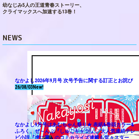
幼なじみ5人の王道青春ストーリー、
クライマックスへ加速する13巻！
NEWS
なかよし2026年9月号 次号予告に関する訂正とお詫び
26/08/03
New!
なかよし9月号はあむちゃん祭り★ 表紙&巻頭カラー&
ふろく、ぜ～んぶ『しゅごキャラ!』。大人気連続テレ
ビ小説『虎に翼』のコミカライズ連載も堂々スター