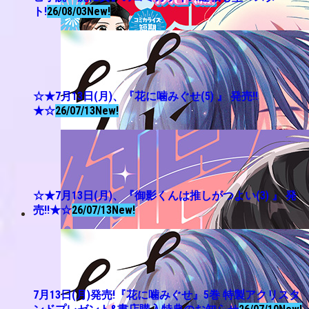
ト!
26/08/03
New!
☆★7月13日(月)、『花に噛みぐせ(5) 』 発売!!
★☆
26/07/13
New!
☆★7月13日(月)、『御影くんは推しがつよい(3) 』 発
売!!★☆
26/07/13
New!
7月13日(月)発売!『花に噛みぐせ』5巻 特製アクリスタ